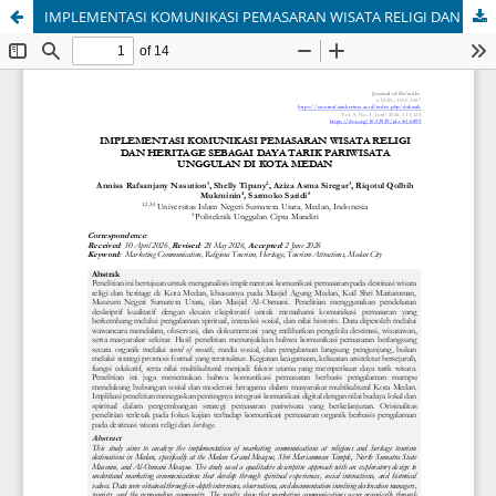
IMPLEMENTASI KOMUNIKASI PEMASARAN WISATA RELIGI DAN HERITAGE SEBAGAI DAYA TARIK PARIWISATA UNGGULAN DI KOTA MEDAN