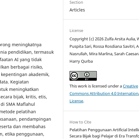
Section
Articles
License
Copyright (c) 2026 Zulfa Arsita Aulia,
dorong meningkatnya
Puspita Sari, Rossa Rosdiana Savitri, 
unia pendidikan, termasuk
Nasrullah, Mira Marlina, Sarah Caesar
aatan AI yang tidak
Harry Qurba
kan berbagai risiko,
 kepentingan akademik,
ata. Kegiatan
This work is licensed under a
Creative
ntuk meningkatkan
Commons Attribution 4.0 Internation
a bijak, kritis, etis,
License
.
 di SMA Maflahul
 metode pelatihan
elaksanaan, pendampingan
How to Cite
0 peserta dan membahas
Pelatihan Penggunaan Artificial Intell
n, etika penggunaan,
Secara Bijak bagi Pelajar di Era Trans