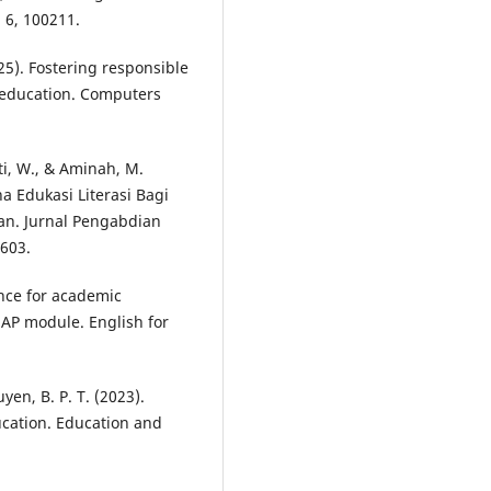
 6, 100211.
025). Fostering responsible
cs education. Computers
ti, W., & Aminah, M.
a Edukasi Literasi Bagi
an. Jurnal Pengabdian
7603.
gence for academic
 EAP module. English for
yen, B. P. T. (2023).
education. Education and