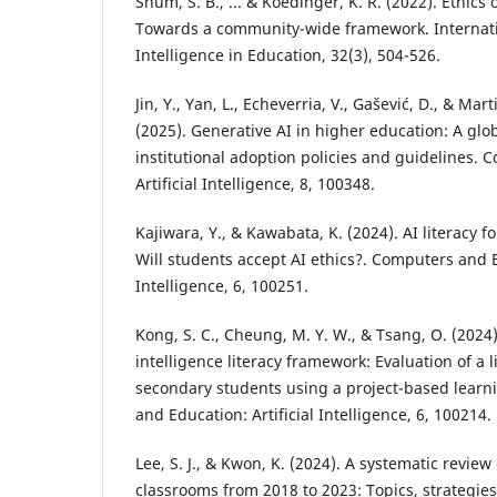
Shum, S. B., ... & Koedinger, K. R. (2022). Ethics 
Towards a community-wide framework. Internation
Intelligence in Education, 32(3), 504-526.
Jin, Y., Yan, L., Echeverria, V., Gašević, D., & Ma
(2025). Generative AI in higher education: A glo
institutional adoption policies and guidelines.
Artificial Intelligence, 8, 100348.
Kajiwara, Y., & Kawabata, K. (2024). AI literacy fo
Will students accept AI ethics?. Computers and Ed
Intelligence, 6, 100251.
Kong, S. C., Cheung, M. Y. W., & Tsang, O. (2024)
intelligence literacy framework: Evaluation of a l
secondary students using a project-based lear
and Education: Artificial Intelligence, 6, 100214.
Lee, S. J., & Kwon, K. (2024). A systematic review
classrooms from 2018 to 2023: Topics, strategie