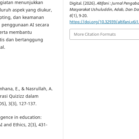
kegiatan menunjukkan
Digital. (2026).
Altifani : Jurnal Pengab
Masyarakat Ushuluddin, Adab, Dan D
uruh aspek yang diukur,
6
(1), 9-20.
ompting, dan keamanan
https://doi.org/10.32939/altifani.v6i1
n penggunaan AI secara
 serta membantu
More Citation Formats
tis dan bertanggung
al.
Jumhana, E., & Nasrullah, A.
rasi Quizizz dalam
S), 3(3), 127-137.
ligence in education:
I and Ethics, 2(3), 431-