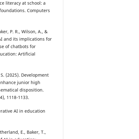
ce literacy at school: a
l foundations. Computers
aker, P. R., Wilson, A., &
I and its implications for
e of chatbots for
ation: Artificial
a, S. (2025). Development
 enhance junior high
ematical disposition.
4), 1118-1133.
rative AI in education
herland, E., Baker, T.,