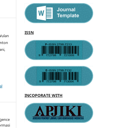
ISSN
 Wulan
Anton
ani,
al
INCOPORATE WITH
igence
formasi