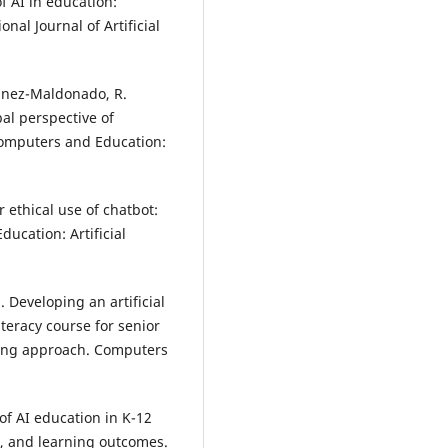
of AI in education:
al Journal of Artificial
rtinez-Maldonado, R.
bal perspective of
 Computers and Education:
r ethical use of chatbot:
ucation: Artificial
. Developing an artificial
iteracy course for senior
ning approach. Computers
 of AI education in K-12
s, and learning outcomes.