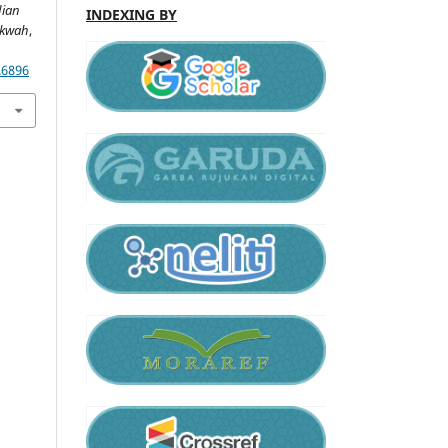
dian
INDEXING BY
akwah
,
.6896