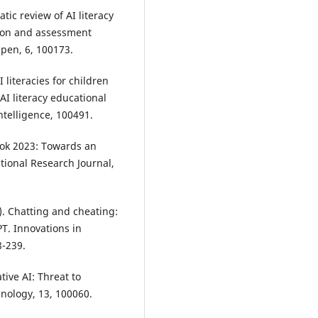
atic review of AI literacy
tion and assessment
pen, 6, 100173.
 literacies for children
AI literacy educational
ntelligence, 100491.
look 2023: Towards an
tional Research Journal,
4). Chatting and cheating:
T. Innovations in
8-239.
tive AI: Threat to
hnology, 13, 100060.