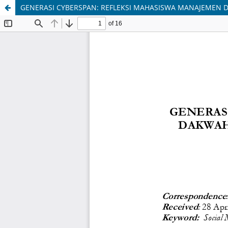
GENERASI CYBERSPAN: REFLEKSI MAHASISWA MANAJEMEN 