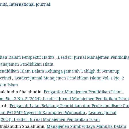
its. International Journal
kan Dalam Perspektif Hadits
,
Leader: Jurnal Manajemen Pendidik
l Manajemen Pendidikan Islam
ndidikan Islam Dalam Keluarga Jama’ah Tabligh di Semurup
erinci
,
Leader: Jurnal Manajemen Pendidikan Islam: Vol. 1 No. 2
kan Islam
Shalahudin Shalahudin,
Pengantar Manajemen Pendidikan Islam
,
m: Vol. 2 No. 2 (2024): Leader: Jurnal Manajemen Pendidikan Islam
ardi,
Pengaruh Latar Belakang Pendidikan dan Profesionalisme Gu
ran PAI SMP Negeri di Kabupaten Wonosobo
,
Leader: Jurnal
 (2024): Leader: Jurnal Manajemen Pendidikan Islam
Shalahudin Shalahudin,
Manajemen Sumberdaya Manusia Dalam