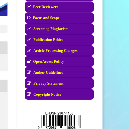
Peer Reviewers
Focus and Scope
Screening Plagiarism
Publication Ethics
Article Processing Charges
Open Access Policy
Author Guidelines
Privacy Statement
Copyright Notice