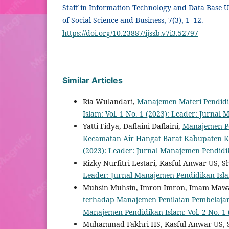
Staff in Information Technology and Data Base Un
of Social Science and Business, 7(3), 1–12.
https://doi.org/10.23887/ijssb.v7i3.52797
Similar Articles
Ria Wulandari,
Manajemen Materi Pendidi
Islam: Vol. 1 No. 1 (2023): Leader: Jurna
Yatti Fidya, Daflaini Daflaini,
Manajemen Pe
Kecamatan Air Hangat Barat Kabupaten K
(2023): Leader: Jurnal Manajemen Pendidi
Rizky Nurfitri Lestari, Kasful Anwar US, 
Leader: Jurnal Manajemen Pendidikan Isla
Muhsin Muhsin, Imron Imron, Imam Maw
terhadap Manajemen Penilaian Pembelaja
Manajemen Pendidikan Islam: Vol. 2 No. 1
Muhammad Fakhri HS, Kasful Anwar US, 