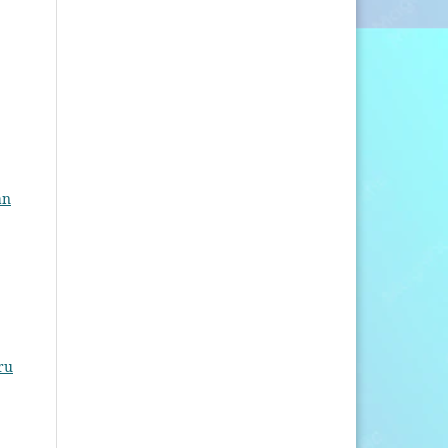
an
ru