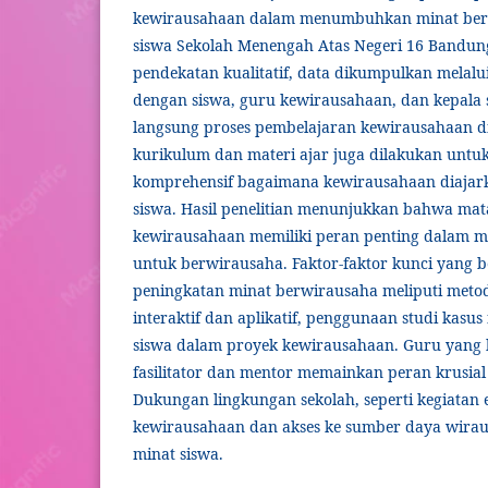
kewirausahaan dalam menumbuhkan minat berw
siswa Sekolah Menengah Atas Negeri 16 Bandu
pendekatan kualitatif, data dikumpulkan mela
dengan siswa, guru kewirausahaan, dan kepala s
langsung proses pembelajaran kewirausahaan di
kurikulum dan materi ajar juga dilakukan unt
komprehensif bagaimana kewirausahaan diajark
siswa. Hasil penelitian menunjukkan bahwa mat
kewirausahaan memiliki peran penting dalam 
untuk berwirausaha. Faktor-faktor kunci yang b
peningkatan minat berwirausaha meliputi meto
interaktif dan aplikatif, penggunaan studi kasus 
siswa dalam proyek kewirausahaan. Guru yang 
fasilitator dan mentor memainkan peran krusial
Dukungan lingkungan sekolah, seperti kegiatan 
kewirausahaan dan akses ke sumber daya wira
minat siswa.