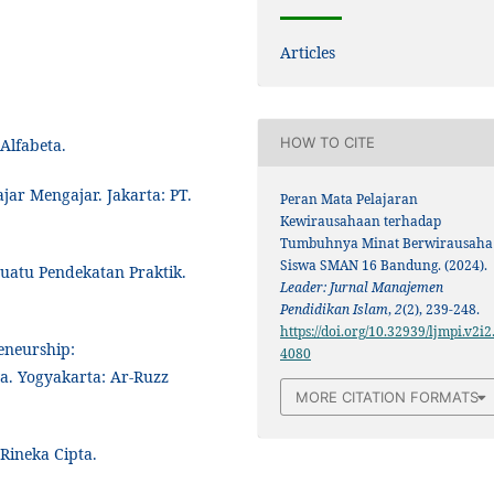
Articles
HOW TO CITE
Alfabeta.
jar Mengajar. Jakarta: PT.
Peran Mata Pelajaran
Kewirausahaan terhadap
Tumbuhnya Minat Berwirausaha
Siswa SMAN 16 Bandung. (2024).
Suatu Pendekatan Praktik.
Leader: Jurnal Manajemen
Pendidikan Islam
,
2
(2), 239-248.
https://doi.org/10.32939/ljmpi.v2i2
eneurship:
4080
. Yogyakarta: Ar-Ruzz
MORE CITATION FORMATS
 Rineka Cipta.