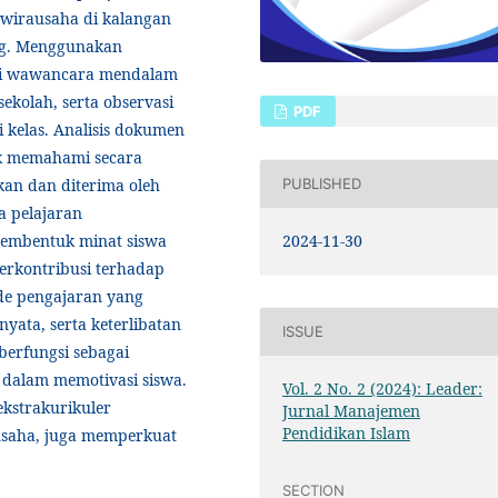
irausaha di kalangan
ng. Menggunakan
lui wawancara mendalam
ekolah, serta observasi
PDF
 kelas. Analisis dokumen
uk memahami secara
an dan diterima oleh
PUBLISHED
a pelajaran
2024-11-30
membentuk minat siswa
erkontribusi terhadap
de pengajaran yang
nyata, serta keterlibatan
ISSUE
berfungsi sebagai
 dalam memotivasi siswa.
Vol. 2 No. 2 (2024): Leader:
ekstrakurikuler
Jurnal Manajemen
Pendidikan Islam
usaha, juga memperkuat
SECTION