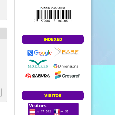
INDEXED
.
VISITOR