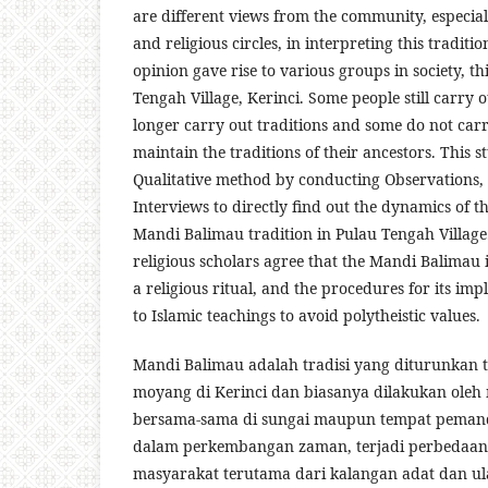
are different views from the community, especi
and religious circles, in interpreting this traditio
opinion gave rise to various groups in society, t
Tengah Village, Kerinci. Some people still carry 
longer carry out traditions and some do not carry
maintain the traditions of their ancestors. This s
Qualitative method by conducting Observations, 
Interviews to directly find out the dynamics of t
Mandi Balimau tradition in Pulau Tengah Village
religious scholars agree that the Mandi Balimau i
a religious ritual, and the procedures for its i
to Islamic teachings to avoid polytheistic values.
Mandi Balimau adalah tradisi yang diturunkan 
moyang di Kerinci dan biasanya dilakukan oleh
bersama-sama di sungai maupun tempat pema
dalam perkembangan zaman, terjadi perbedaan
masyarakat terutama dari kalangan adat dan u