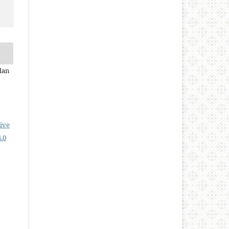
dan
ive
.0