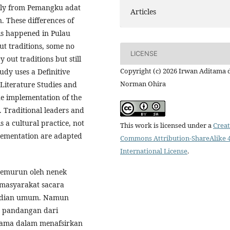
ally from Pemangku adat
Articles
n. These differences of
his happened in Pulau
out traditions, some no
LICENSE
 out traditions but still
Copyright (c) 2026 Irwan Aditama 
tudy uses a Definitive
Norman Ohira
Literature Studies and
he implementation of the
. Traditional leaders and
s a cultural practice, not
This work is licensed under a
Creat
mplementation are adapted
Commons Attribution-ShareAlike 4
International License
.
temurun oleh nenek
 masyarakat sacara
ndian umum. Namun
 pandangan dari
lama dalam menafsirkan