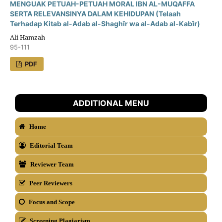
MENGUAK PETUAH-PETUAH MORAL IBN AL-MUQAFFA
SERTA RELEVANSINYA DALAM KEHIDUPAN (Telaah
Terhadap Kitab al-Adab al-Shaghîr wa al-Adab al-Kabîr)
Ali Hamzah
95-111
PDF
ADDITIONAL MENU
Home
Editorial Team
Reviewer Team
Peer Reviewers
Focus and Scope
Screening Plagiarism