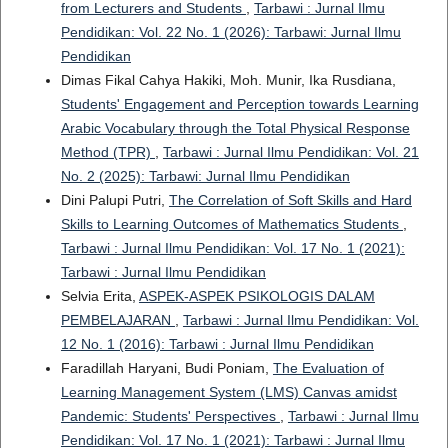
from Lecturers and Students
,
Tarbawi : Jurnal Ilmu
Pendidikan: Vol. 22 No. 1 (2026): Tarbawi: Jurnal Ilmu
Pendidikan
Dimas Fikal Cahya Hakiki, Moh. Munir, Ika Rusdiana,
Students' Engagement and Perception towards Learning
Arabic Vocabulary through the Total Physical Response
Method (TPR)
,
Tarbawi : Jurnal Ilmu Pendidikan: Vol. 21
No. 2 (2025): Tarbawi: Jurnal Ilmu Pendidikan
Dini Palupi Putri,
The Correlation of Soft Skills and Hard
Skills to Learning Outcomes of Mathematics Students
,
Tarbawi : Jurnal Ilmu Pendidikan: Vol. 17 No. 1 (2021):
Tarbawi : Jurnal Ilmu Pendidikan
Selvia Erita,
ASPEK-ASPEK PSIKOLOGIS DALAM
PEMBELAJARAN
,
Tarbawi : Jurnal Ilmu Pendidikan: Vol.
12 No. 1 (2016): Tarbawi : Jurnal Ilmu Pendidikan
Faradillah Haryani, Budi Poniam,
The Evaluation of
Learning Management System (LMS) Canvas amidst
Pandemic: Students' Perspectives
,
Tarbawi : Jurnal Ilmu
Pendidikan: Vol. 17 No. 1 (2021): Tarbawi : Jurnal Ilmu