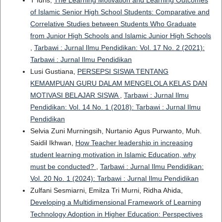
T Idris,
The Learning Motivation and Learning Outcomes
of Islamic Senior High School Students: Comparative and
Correlative Studies between Students Who Graduate
from Junior High Schools and Islamic Junior High Schools
,
Tarbawi : Jurnal Ilmu Pendidikan: Vol. 17 No. 2 (2021):
Tarbawi : Jurnal Ilmu Pendidikan
Lusi Gustiana,
PERSEPSI SISWA TENTANG
KEMAMPUAN GURU DALAM MENGELOLA KELAS DAN
MOTIVASI BELAJAR SISWA
,
Tarbawi : Jurnal Ilmu
Pendidikan: Vol. 14 No. 1 (2018): Tarbawi : Jurnal Ilmu
Pendidikan
Selvia Zuni Murningsih, Nurtanio Agus Purwanto, Muh.
Saidil Ikhwan,
How Teacher leadership in increasing
student learning motivation in Islamic Education, why
must be conducted?
,
Tarbawi : Jurnal Ilmu Pendidikan:
Vol. 20 No. 1 (2024): Tarbawi : Jurnal Ilmu Pendidikan
Zulfani Sesmiarni, Emilza Tri Murni, Ridha Ahida,
Developing a Multidimensional Framework of Learning
Technology Adoption in Higher Education: Perspectives