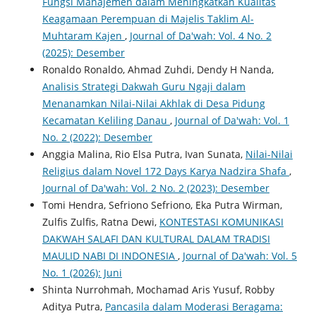
Fungsi Manajemen dalam Meningkatkan Kualitas
Keagamaan Perempuan di Majelis Taklim Al-
Muhtaram Kajen
,
Journal of Da'wah: Vol. 4 No. 2
(2025): Desember
Ronaldo Ronaldo, Ahmad Zuhdi, Dendy H Nanda,
Analisis Strategi Dakwah Guru Ngaji dalam
Menanamkan Nilai-Nilai Akhlak di Desa Pidung
Kecamatan Keliling Danau
,
Journal of Da'wah: Vol. 1
No. 2 (2022): Desember
Anggia Malina, Rio Elsa Putra, Ivan Sunata,
Nilai-Nilai
Religius dalam Novel 172 Days Karya Nadzira Shafa
,
Journal of Da'wah: Vol. 2 No. 2 (2023): Desember
Tomi Hendra, Sefriono Sefriono, Eka Putra Wirman,
Zulfis Zulfis, Ratna Dewi,
KONTESTASI KOMUNIKASI
DAKWAH SALAFI DAN KULTURAL DALAM TRADISI
MAULID NABI DI INDONESIA
,
Journal of Da'wah: Vol. 5
No. 1 (2026): Juni
Shinta Nurrohmah, Mochamad Aris Yusuf, Robby
Aditya Putra,
Pancasila dalam Moderasi Beragama: