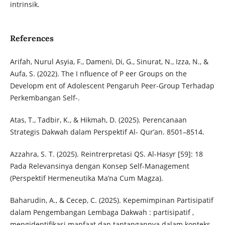
intrinsik.
References
Arifah, Nurul Asyia, F., Dameni, Di, G., Sinurat, N., Izza, N., &
Aufa, S. (2022). The I nfluence of P eer Groups on the
Developm ent of Adolescent Pengaruh Peer-Group Terhadap
Perkembangan Self-.
Atas, T., Tadbir, K., & Hikmah, D. (2025). Perencanaan
Strategis Dakwah dalam Perspektif Al- Qur’an. 8501–8514.
Azzahra, S. T. (2025). Reintrerpretasi QS. Al-Hasyr [59]: 18
Pada Relevansinya dengan Konsep Self-Management
(Perspektif Hermeneutika Ma’na Cum Magza).
Baharudin, A., & Cecep, C. (2025). Kepemimpinan Partisipatif
dalam Pengembangan Lembaga Dakwah : partisipatif ,
mengidentifikasi manfaat dan tantangannya dalam konteks