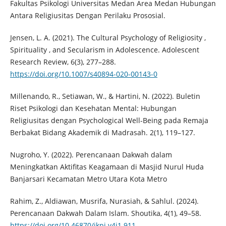
Fakultas Psikologi Universitas Medan Area Medan Hubungan
Antara Religiusitas Dengan Perilaku Prososial.
Jensen, L. A. (2021). The Cultural Psychology of Religiosity ,
Spirituality , and Secularism in Adolescence. Adolescent
Research Review, 6(3), 277–288.
https://doi.org/10.1007/s40894-020-00143-0
Millenando, R., Setiawan, W., & Hartini, N. (2022). Buletin
Riset Psikologi dan Kesehatan Mental: Hubungan
Religiusitas dengan Psychological Well-Being pada Remaja
Berbakat Bidang Akademik di Madrasah. 2(1), 119–127.
Nugroho, Y. (2022). Perencanaan Dakwah dalam
Meningkatkan Aktifitas Keagamaan di Masjid Nurul Huda
Banjarsari Kecamatan Metro Utara Kota Metro
Rahim, Z., Aldiawan, Musrifa, Nurasiah, & Sahlul. (2024).
Perencanaan Dakwah Dalam Islam. Shoutika, 4(1), 49–58.
https://doi.org/10.46870/jkpi.v4i1.911