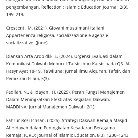
pengembangan. Reflection : Islamic Education Journal, 2(3),
199–219.
Crescenti, M. (2021). Giovani musulmani italiani.
Appartenenza religiosa, socializzazione e agenzie
socializzative. (June).
Diansah Arta Ardo dkk, E. (2024). Urgensi Evaluasi dalam
Komunikasi Dakwah Menurut Tafsir Ibnu Katsir pada QS. Al-
Hasyr Ayat 18-19. Ta’wiluna: Jurnal Ilmu Alqur’an, Tafsir, dan
Pemikiran Islam, 5(3).
Fadilah, N., & Idayani, H. (2025). Peran Fungsi Manajemen
Dalam Meningkatkan Efektivitas Kegiatan Dakwah.
MADDINA: Jurnal Manajemen Dakwah, 2(1).
Fahrur Rozi Ichsan. (2025). Strategi Dakwah Remaja Masjid
Al Hidayah dalam Peningkatan Kesadaran Beragama
Remaja. IQRO: Journal of Islamic Education, 8(3), 1230–1243.