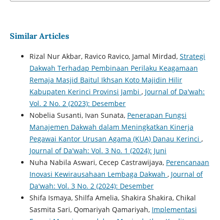
Similar Articles
Rizal Nur Akbar, Ravico Ravico, Jamal Mirdad,
Strategi
Dakwah Terhadap Pembinaan Perilaku Keagamaan
Remaja Masjid Baitul Ikhsan Koto Majidin Hilir
Kabupaten Kerinci Provinsi Jambi
,
Journal of Da'wah:
Vol. 2 No. 2 (2023): Desember
Nobelia Susanti, Ivan Sunata,
Penerapan Fungsi
Manajemen Dakwah dalam Meningkatkan Kinerja
Pegawai Kantor Urusan Agama (KUA) Danau Kerinci
,
Journal of Da'wah: Vol. 3 No. 1 (2024): Juni
Nuha Nabila Aswari, Cecep Castrawijaya,
Perencanaan
Inovasi Kewirausahaan Lembaga Dakwah
,
Journal of
Da'wah: Vol. 3 No. 2 (2024): Desember
Shifa Ismaya, Shilfa Amelia, Shakira Shakira, Chikal
Sasmita Sari, Qomariyah Qamariyah,
Implementasi