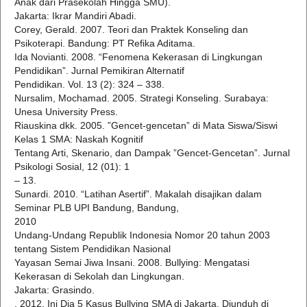
Anak dari Prasekolah Hingga SMU).
Jakarta: Ikrar Mandiri Abadi.
Corey, Gerald. 2007. Teori dan Praktek Konseling dan
Psikoterapi. Bandung: PT Refika Aditama.
Ida Novianti. 2008. “Fenomena Kekerasan di Lingkungan
Pendidikan”. Jurnal Pemikiran Alternatif
Pendidikan. Vol. 13 (2): 324 – 338.
Nursalim, Mochamad. 2005. Strategi Konseling. Surabaya:
Unesa University Press.
Riauskina dkk. 2005. ”Gencet-gencetan” di Mata Siswa/Siswi
Kelas 1 SMA: Naskah Kognitif
Tentang Arti, Skenario, dan Dampak ”Gencet-Gencetan”. Jurnal
Psikologi Sosial, 12 (01): 1
– 13.
Sunardi. 2010. “Latihan Asertif”. Makalah disajikan dalam
Seminar PLB UPI Bandung, Bandung,
2010
Undang-Undang Republik Indonesia Nomor 20 tahun 2003
tentang Sistem Pendidikan Nasional
Yayasan Semai Jiwa Insani. 2008. Bullying: Mengatasi
Kekerasan di Sekolah dan Lingkungan.
Jakarta: Grasindo.
. 2012. Ini Dia 5 Kasus Bullying SMA di Jakarta. Diunduh di