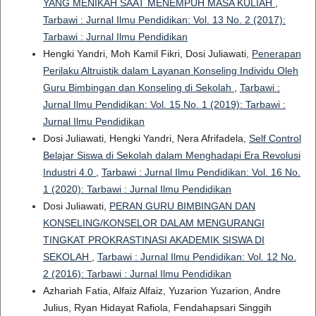
YANG MENIKAH SAAT MENEMPUH MASA KULIAH
,
Tarbawi : Jurnal Ilmu Pendidikan: Vol. 13 No. 2 (2017):
Tarbawi : Jurnal Ilmu Pendidikan
Hengki Yandri, Moh Kamil Fikri, Dosi Juliawati,
Penerapan
Perilaku Altruistik dalam Layanan Konseling Individu Oleh
Guru Bimbingan dan Konseling di Sekolah
,
Tarbawi :
Jurnal Ilmu Pendidikan: Vol. 15 No. 1 (2019): Tarbawi :
Jurnal Ilmu Pendidikan
Dosi Juliawati, Hengki Yandri, Nera Afrifadela,
Self Control
Belajar Siswa di Sekolah dalam Menghadapi Era Revolusi
Industri 4.0
,
Tarbawi : Jurnal Ilmu Pendidikan: Vol. 16 No.
1 (2020): Tarbawi : Jurnal Ilmu Pendidikan
Dosi Juliawati,
PERAN GURU BIMBINGAN DAN
KONSELING/KONSELOR DALAM MENGURANGI
TINGKAT PROKRASTINASI AKADEMIK SISWA DI
SEKOLAH
,
Tarbawi : Jurnal Ilmu Pendidikan: Vol. 12 No.
2 (2016): Tarbawi : Jurnal Ilmu Pendidikan
Azhariah Fatia, Alfaiz Alfaiz, Yuzarion Yuzarion, Andre
Julius, Ryan Hidayat Rafiola, Fendahapsari Singgih