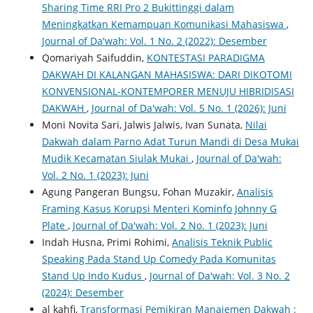
Sharing Time RRI Pro 2 Bukittinggi dalam
Meningkatkan Kemampuan Komunikasi Mahasiswa
,
Journal of Da'wah: Vol. 1 No. 2 (2022): Desember
Qomariyah Saifuddin,
KONTESTASI PARADIGMA
DAKWAH DI KALANGAN MAHASISWA: DARI DIKOTOMI
KONVENSIONAL-KONTEMPORER MENUJU HIBRIDISASI
DAKWAH
,
Journal of Da'wah: Vol. 5 No. 1 (2026): Juni
Moni Novita Sari, Jalwis Jalwis, Ivan Sunata,
Nilai
Dakwah dalam Parno Adat Turun Mandi di Desa Mukai
Mudik Kecamatan Siulak Mukai
,
Journal of Da'wah:
Vol. 2 No. 1 (2023): Juni
Agung Pangeran Bungsu, Fohan Muzakir,
Analisis
Framing Kasus Korupsi Menteri Kominfo Johnny G
Plate
,
Journal of Da'wah: Vol. 2 No. 1 (2023): Juni
Indah Husna, Primi Rohimi,
Analisis Teknik Public
Speaking Pada Stand Up Comedy Pada Komunitas
Stand Up Indo Kudus
,
Journal of Da'wah: Vol. 3 No. 2
(2024): Desember
al kahfi,
Transformasi Pemikiran Manajemen Dakwah :