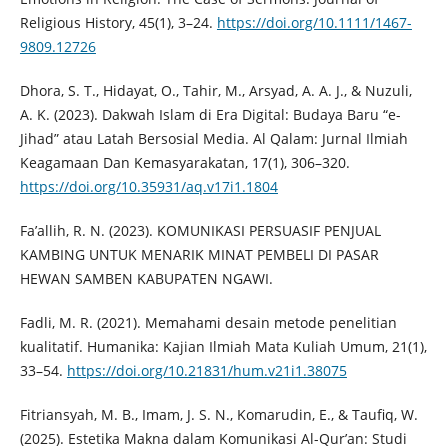
Religious History, 45(1), 3–24.
https://doi.org/10.1111/1467-
9809.12726
Dhora, S. T., Hidayat, O., Tahir, M., Arsyad, A. A. J., & Nuzuli,
A. K. (2023). Dakwah Islam di Era Digital: Budaya Baru “e-
Jihad” atau Latah Bersosial Media. Al Qalam: Jurnal Ilmiah
Keagamaan Dan Kemasyarakatan, 17(1), 306–320.
https://doi.org/10.35931/aq.v17i1.1804
Fa’allih, R. N. (2023). KOMUNIKASI PERSUASIF PENJUAL
KAMBING UNTUK MENARIK MINAT PEMBELI DI PASAR
HEWAN SAMBEN KABUPATEN NGAWI.
Fadli, M. R. (2021). Memahami desain metode penelitian
kualitatif. Humanika: Kajian Ilmiah Mata Kuliah Umum, 21(1),
33–54.
https://doi.org/10.21831/hum.v21i1.38075
Fitriansyah, M. B., Imam, J. S. N., Komarudin, E., & Taufiq, W.
(2025). Estetika Makna dalam Komunikasi Al-Qur’an: Studi