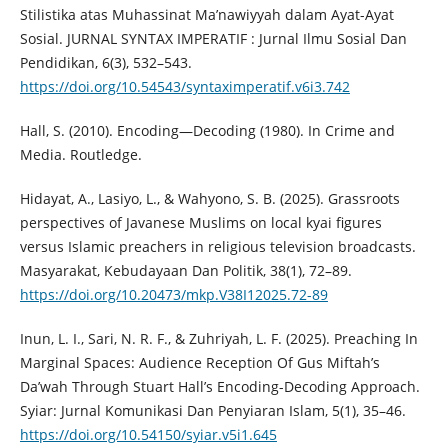
Stilistika atas Muhassinat Ma’nawiyyah dalam Ayat-Ayat
Sosial. JURNAL SYNTAX IMPERATIF : Jurnal Ilmu Sosial Dan
Pendidikan, 6(3), 532–543.
https://doi.org/10.54543/syntaximperatif.v6i3.742
Hall, S. (2010). Encoding—Decoding (1980). In Crime and
Media. Routledge.
Hidayat, A., Lasiyo, L., & Wahyono, S. B. (2025). Grassroots
perspectives of Javanese Muslims on local kyai figures
versus Islamic preachers in religious television broadcasts.
Masyarakat, Kebudayaan Dan Politik, 38(1), 72–89.
https://doi.org/10.20473/mkp.V38I12025.72-89
Inun, L. I., Sari, N. R. F., & Zuhriyah, L. F. (2025). Preaching In
Marginal Spaces: Audience Reception Of Gus Miftah’s
Da’wah Through Stuart Hall’s Encoding-Decoding Approach.
Syiar: Jurnal Komunikasi Dan Penyiaran Islam, 5(1), 35–46.
https://doi.org/10.54150/syiar.v5i1.645