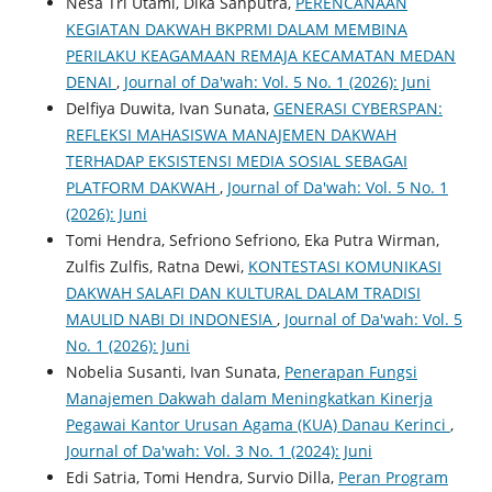
Nesa Tri Utami, Dika Sahputra,
PERENCANAAN
KEGIATAN DAKWAH BKPRMI DALAM MEMBINA
PERILAKU KEAGAMAAN REMAJA KECAMATAN MEDAN
DENAI
,
Journal of Da'wah: Vol. 5 No. 1 (2026): Juni
Delfiya Duwita, Ivan Sunata,
GENERASI CYBERSPAN:
REFLEKSI MAHASISWA MANAJEMEN DAKWAH
TERHADAP EKSISTENSI MEDIA SOSIAL SEBAGAI
PLATFORM DAKWAH
,
Journal of Da'wah: Vol. 5 No. 1
(2026): Juni
Tomi Hendra, Sefriono Sefriono, Eka Putra Wirman,
Zulfis Zulfis, Ratna Dewi,
KONTESTASI KOMUNIKASI
DAKWAH SALAFI DAN KULTURAL DALAM TRADISI
MAULID NABI DI INDONESIA
,
Journal of Da'wah: Vol. 5
No. 1 (2026): Juni
Nobelia Susanti, Ivan Sunata,
Penerapan Fungsi
Manajemen Dakwah dalam Meningkatkan Kinerja
Pegawai Kantor Urusan Agama (KUA) Danau Kerinci
,
Journal of Da'wah: Vol. 3 No. 1 (2024): Juni
Edi Satria, Tomi Hendra, Survio Dilla,
Peran Program