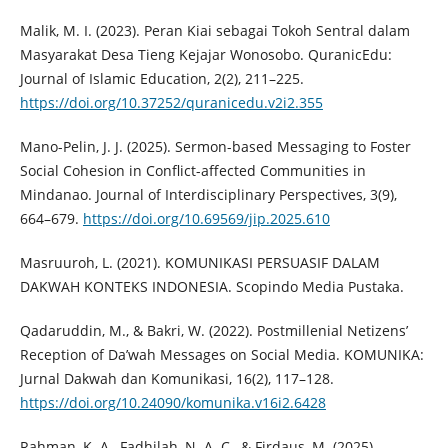
Malik, M. I. (2023). Peran Kiai sebagai Tokoh Sentral dalam
Masyarakat Desa Tieng Kejajar Wonosobo. QuranicEdu:
Journal of Islamic Education, 2(2), 211–225.
https://doi.org/10.37252/quranicedu.v2i2.355
Mano-Pelin, J. J. (2025). Sermon-based Messaging to Foster
Social Cohesion in Conflict-affected Communities in
Mindanao. Journal of Interdisciplinary Perspectives, 3(9),
664–679.
https://doi.org/10.69569/jip.2025.610
Masruuroh, L. (2021). KOMUNIKASI PERSUASIF DALAM
DAKWAH KONTEKS INDONESIA. Scopindo Media Pustaka.
Qadaruddin, M., & Bakri, W. (2022). Postmillenial Netizens’
Reception of Da’wah Messages on Social Media. KOMUNIKA:
Jurnal Dakwah dan Komunikasi, 16(2), 117–128.
https://doi.org/10.24090/komunika.v16i2.6428
Rahman, K. A., Fadhilah, N. A. C., & Firdaus, M. (2025).