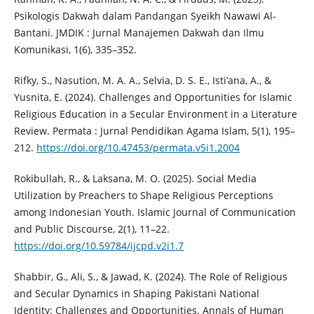
Psikologis Dakwah dalam Pandangan Syeikh Nawawi Al-
Bantani. JMDIK : Jurnal Manajemen Dakwah dan Ilmu
Komunikasi, 1(6), 335–352.
Rifky, S., Nasution, M. A. A., Selvia, D. S. E., Isti’ana, A., &
Yusnita, E. (2024). Challenges and Opportunities for Islamic
Religious Education in a Secular Environment in a Literature
Review. Permata : Jurnal Pendidikan Agama Islam, 5(1), 195–
212.
https://doi.org/10.47453/permata.v5i1.2004
Rokibullah, R., & Laksana, M. O. (2025). Social Media
Utilization by Preachers to Shape Religious Perceptions
among Indonesian Youth. Islamic Journal of Communication
and Public Discourse, 2(1), 11–22.
https://doi.org/10.59784/ijcpd.v2i1.7
Shabbir, G., Ali, S., & Jawad, K. (2024). The Role of Religious
and Secular Dynamics in Shaping Pakistani National
Identity: Challenges and Opportunities. Annals of Human