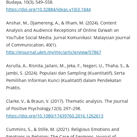
Budaya, 10(3), 549–558.
https://doi.org/10.32884/ideas.v10i3.1844
Anshar, M., Djamereng, A., & Ilham, M. (2024). Content
Analysis and Audience Receptions of Online Da’wah on
YouTube Social Media. Jurnal Komunikasi: Malaysian Journal
of Communication, 40(1).
http://ejournal.ukm.my/mjc/article/view/57867
Asrulla, A., Risnita, Jailani, M., Jeka, F., Negeri, U., Thaha, S., &
Jambi, S. (2024). Populasi dan Sampling (Kuantitatif), Serta
Pemilihan Informan Kunci (Kualitatif) dalam Pendekatan
Praktis.
Clarke, V., & Braun, V. (2017). Thematic analysis. The Journal
of Positive Psychology,12(3), 297–298.
https://doi.org/10.1080/17439760.2016.1262613
Cummins, S., & Stille, M. (2021). Religious Emotions and
Emotions in Religion: The Case of Sermons. Journal of