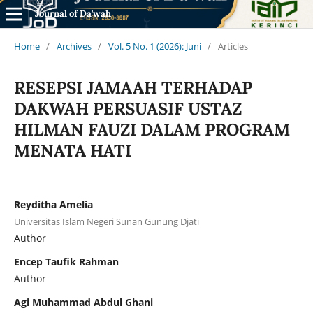
Journal of Da'wah
Home
/
Archives
/
Vol. 5 No. 1 (2026): Juni
/
Articles
RESEPSI JAMAAH TERHADAP
DAKWAH PERSUASIF USTAZ
HILMAN FAUZI DALAM PROGRAM
MENATA HATI
Reyditha Amelia
Universitas Islam Negeri Sunan Gunung Djati
Author
Encep Taufik Rahman
Author
Agi Muhammad Abdul Ghani